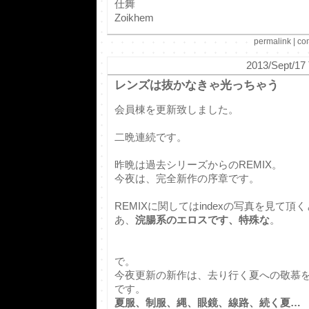
仕舞
Zoikhem
permalink
|
co
2013/Sept/17 
レンズは抜かなきゃ光っちゃう
会員棟を更新致しました。
二晩連続です。
昨晩は過去シリーズからのREMIX。
今夜は、完全新作の序章です。
REMIXに関してはindexの写真を見て頂く
あ、
浣腸系のエロスです、特殊な
。
で。
今夜更新の新作は、去り行く夏への敬慕
です。
夏服、制服、縄、眼鏡、線路、続く夏…