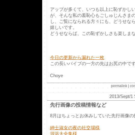
アップが多くて、いつも以上に恥ずかし
が、そんな私の羞恥心もごしゅじんさま
し、ご覧になられる方々にも、どうせな
嬉しいです。
どうせならば、この恥ずかしさも楽しまな
今日の更新から漏れた一枚
この長いバイブの一方の先はお尻の中です(*
Choye
permalink
|
co
2013/Sept/1 
先行画像の投稿情報など
8月はちょっとお休みしていた先行画像の
紳士淑女の夜の社交場様
混浴大全集様