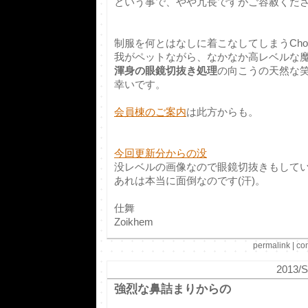
という事で、やや冗長ですがご容赦くだ
制服を何とはなしに着こなしてしまうCho
我がペットながら、なかなか高レベルな
渾身の眼鏡切抜き処理
の向こうの天然な
幸いです。
会員棟のご案内
は此方からも。
今回更新分からの没
没レベルの画像なので眼鏡切抜きもして
あれは本当に面倒なのです(汗)。
仕舞
Zoikhem
permalink
|
co
2013/S
強烈な鼻詰まりからの