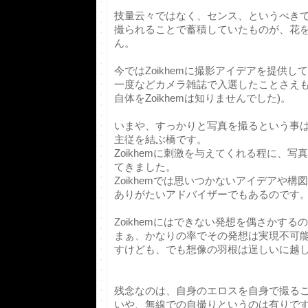
技量云々ではなく、センス、というべき
撮られることで蓄積していたものが、花
ん。
今ではZoikhemに撮影アイデアを提供
一度などカメラ雑誌で入選したことさえも
自体をZoikhemは知りませんでした)。
いまや、すっかりと写真を撮るという事はC
主従を結ぶ橋です。
Zoikhemに刺激を与えてくれる程に、
てきました。
Zoikhemでは思いつかないアイデアや
ありがたいアドバイザーでもあるのです
Zoikhemにはできない発想を偶さかす
まぁ、かなりの率でその発想は実現不可
すけども、でも想像の羽根は逞しいに越
残念なのは、自身のエロスを自身で撮る
いや、無線での自撮りというのは有りで