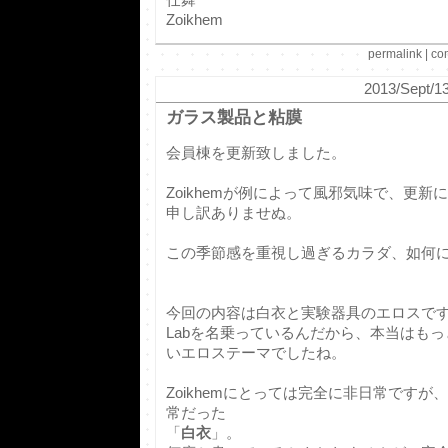
Zoikhem
permalink
|
co
2013/Sept/13
ガラス製品と粘膜
会員棟を更新致しました。
Zoikhemが例によって風邪気味で、更
申し訳ありませぬ。
この季節感を重視し過ぎるカラダ、如何に
今回の内容は白衣と実験器具のエロスで
Labを名乗っているんだから、本当はも
いエロステーマでしたね。
Zoikhemにとっては完全に非日常ですが、
常だった
「
白衣
」。