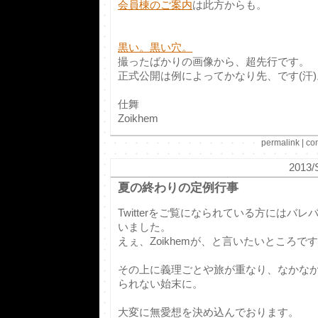
会員棟のご案内
は此方からも。
黒い。黒い穴。
撮ったばかりの画像から、超先行です。
正式公開は例によってかなり先、です(汗)
仕舞
Zoikhem
permalink
|
co
2013/S
夏の終わりの定例行事
Twitterをご覧になられている方にはバ
いました。
えぇ、Zoikhemが、と言いたいところです
その上に義理ごとや旅が重なり、なかな
られない始末に。
大変に無愛想を決め込んでおります。