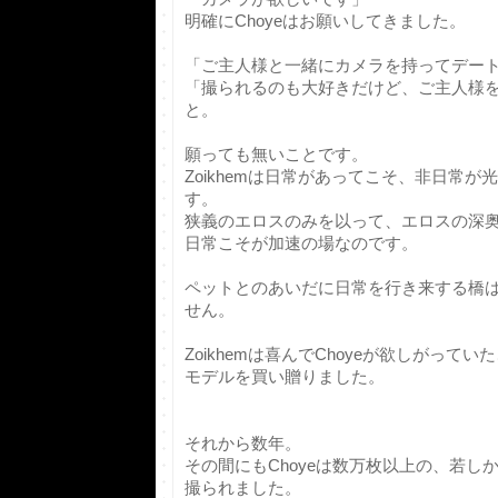
明確にChoyeはお願いしてきました。
「ご主人様と一緒にカメラを持ってデー
「撮られるのも大好きだけど、ご主人様
と。
願っても無いことです。
Zoikhemは日常があってこそ、非日常
す。
狭義のエロスのみを以って、エロスの深
日常こそが加速の場なのです。
ペットとのあいだに日常を行き来する橋
せん。
Zoikhemは喜んでChoyeが欲しがって
モデルを買い贈りました。
それから数年。
その間にもChoyeは数万枚以上の、若し
撮られました。