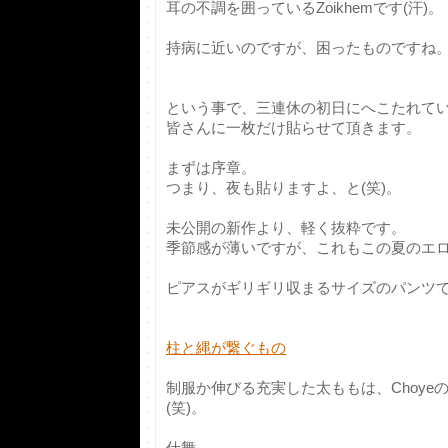
耳の不調を囲っているZoikhemです(汗)。
持病に近いのですが、困ったものですね
という事で、三連休の初日にへこたれている
皆さんに一枚だけ貼らせて頂きます。
まずは序章。
つまり、夜も貼りますよ、と(笑)。
未公開の新作より、軽く抜粋です。
季節感が薄いですが、これもこの夏のエ
ピアスがギリギリ収まるサイズのパンツ
柱と縄が繋ぐもの
制服か伸びる充実した太ももは、Choye
(笑)。
仕舞