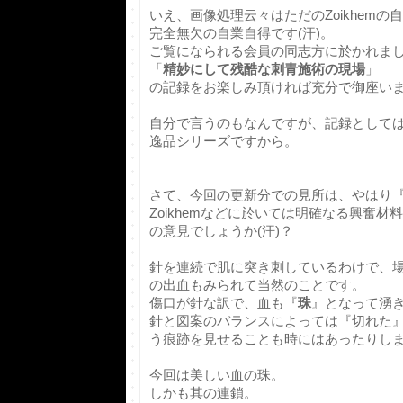
いえ、画像処理云々はただのZoikhem
完全無欠の自業自得です(汗)。
ご覧になられる会員の同志方に於かれま
「
精妙にして残酷な刺青施術の現場
」
の記録をお楽しみ頂ければ充分で御座い
自分で言うのもなんですが、記録として
逸品シリーズですから。
さて、今回の更新分での見所は、やはり
Zoikhemなどに於いては明確なる興奮
の意見でしょうか(汗)？
針を連続で肌に突き刺しているわけで、
の出血もみられて当然のことです。
傷口が針な訳で、血も『
珠
』となって湧
針と図案のバランスによっては『切れた
う痕跡を見せることも時にはあったりし
今回は美しい血の珠。
しかも其の連鎖。