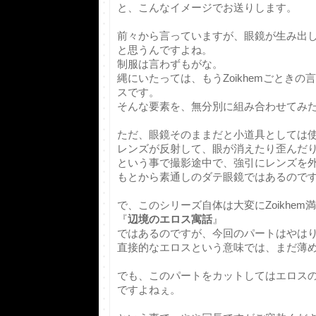
と、こんなイメージでお送りします。
前々から言っていますが、眼鏡が生み出
と思うんですよね。
制服は言わずもがな。
縄にいたっては、もうZoikhemごとき
スです。
そんな要素を、無分別に組み合わせてみた
ただ、眼鏡そのままだと小道具としては
レンズが反射して、眼が消えたり歪んだ
という事で撮影途中で、強引にレンズを
もとから素通しのダテ眼鏡ではあるので
で、このシリーズ自体は大変にZoikhem
『
辺境のエロス寓話
』
ではあるのですが、今回のパートはやは
直接的なエロスという意味では、まだ薄
でも、このパートをカットしてはエロス
ですよねぇ。