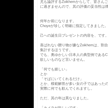
尤も論評するZoikhemからして、皆さ
に過ぎませんので、其の評価の妥当性は
何年か前になります。
Choyeが珍しく明確に指定してきました
己への誕生日プレゼントの内容を、です
喜ばれない贈り物が嫌なZoikhemは、
集計するほうです。
でも、奥ゆかしい日本人の典型例であるCh
欲しいものなど言いません。
「何でも嬉しい」
とか
「そばにいてくれるだけ」
とか、模範解答が多い女の子ではあった
実際に何でも歓んでくれますし。
ただ、其の年は異なりました。
「カメラが欲しいです」