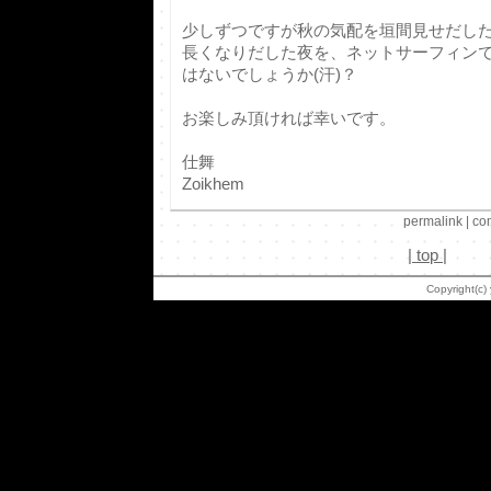
少しずつですが秋の気配を垣間見せだし
長くなりだした夜を、ネットサーフィン
はないでしょうか(汗)？
お楽しみ頂ければ幸いです。
仕舞
Zoikhem
permalink
|
co
|
top
|
Copyright(c)