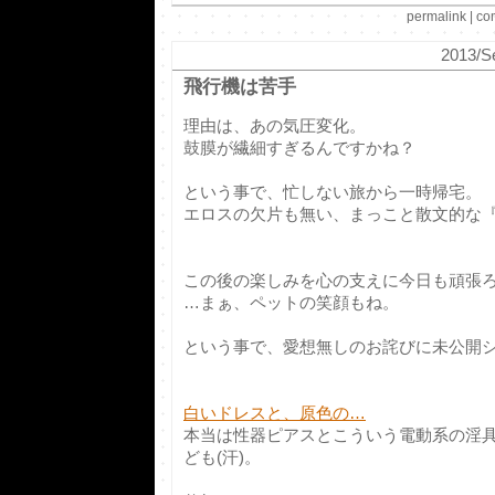
permalink
|
co
2013/S
飛行機は苦手
理由は、あの気圧変化。
鼓膜が繊細すぎるんですかね？
という事で、忙しない旅から一時帰宅。
エロスの欠片も無い、まっこと散文的な『
この後の楽しみを心の支えに今日も頑張
…まぁ、ペットの笑顔もね。
という事で、愛想無しのお詫びに未公開
白いドレスと、原色の…
本当は性器ピアスとこういう電動系の淫
ども(汗)。