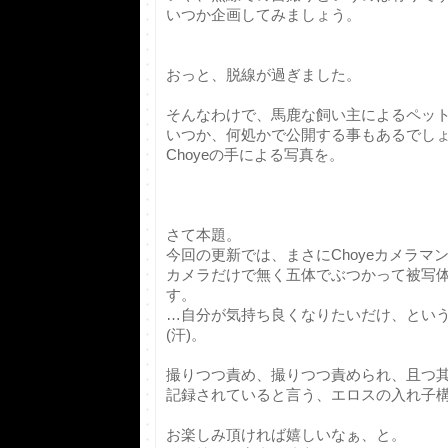
いつか企画してみましょう。
おっと、脱線が過ぎました。
そんなわけで、馬鹿な飼い主によるペッ
いつか、何処かで公開する事もあるでし
Choyeの手による写真を。
さて本題。
今回の更新では、まさにChoyeカメラマ
カメラだけで無く五体でぶつかって被写
す。
…自分が気持ち良くなりたいだけ、とい
(汗)。
撮りつつ責め、撮りつつ責められ、且つ其の
記録されていると言う、エロスの入れ子
お楽しみ頂ければ嬉しいなぁ、と。