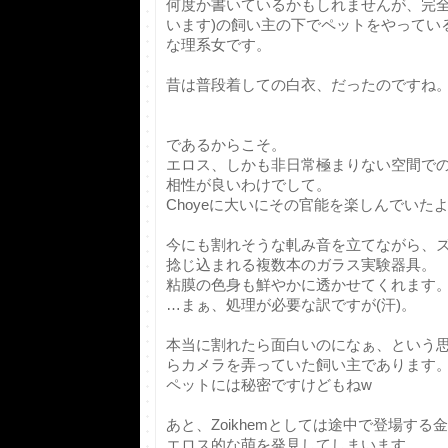
何度か書いているかもしれませんが、完全
います)の飼い主の下でペットをやっている
な理系女です。
昔は普段着しての白衣、だったのですね
であるからこそ。
エロス、しかも非日常極まりない空間で
相性が良いわけでして。
Choyeに大いにその官能を楽しんでいた
今にも割れそうな軋み音を立てながら、
捻じ込まれる複数本のガラス実験器具。
粘膜の色身も鮮やかに透かせてくれます
…まぁ、処理が必要な訳ですが(汗)。
本当に割れたら面白いのになぁ、という思
らカメラを弄っていた飼い主であります
ペットには秘密ですけどもねw
あと、Zoikhemとしては途中で登場す
エロス的な萌を発見してしまいます。