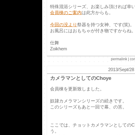
特殊混浴シリーズ、お楽しみ頂ければ幸
会員棟のご案内
は此方からも。
今回の没より
祭器を持つ女神、です(笑)。
お風呂にはおもちゃが付き物ですからね
仕舞
Zoikhem
permalink
|
co
2013/Sept/28
カメラマンとしてのChoye
会員棟を更新致しました。
奴隷カメラマンシリーズの続きです。
このシリーズもあと一回で幕、の筈。
ここでは、チョットカメラマンとしてのCh
う。