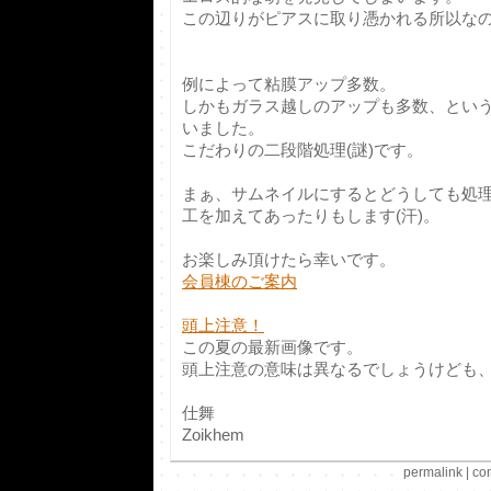
この辺りがピアスに取り憑かれる所以な
例によって粘膜アップ多数。
しかもガラス越しのアップも多数、とい
いました。
こだわりの二段階処理(謎)です。
まぁ、サムネイルにするとどうしても処
工を加えてあったりもします(汗)。
お楽しみ頂けたら幸いです。
会員棟のご案内
頭上注意！
この夏の最新画像です。
頭上注意の意味は異なるでしょうけども、
仕舞
Zoikhem
permalink
|
co