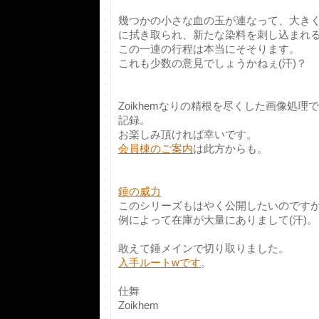
幾つかの小さな血の玉が連なって、大き
に拭き取られ、新たな染料を刺し込まれ
この一連の行程は本当にそそります。
これも少数の意見でしょうかねぇ(汗)？
Zoikhemなりの精根を尽くした画像処
記録。
お楽しみ頂ければ幸いです。
会員棟のご案内
は此方からも。
錘の威力
このシリーズもはやく公開したいのです
例によって在庫が大量にありまして(汗)。
敢えて錘メインで切り取りました。
入手ルートwです
。
仕舞
Zoikhem