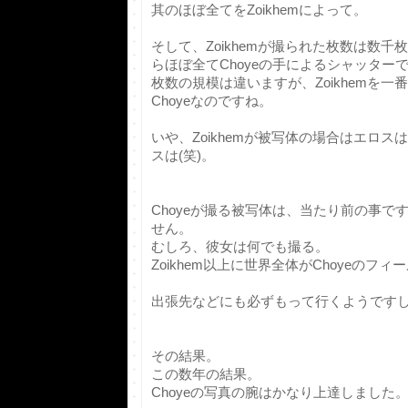
其のほぼ全てをZoikhemによって。
そして、Zoikhemが撮られた枚数は数
らほぼ全てChoyeの手によるシャッター
枚数の規模は違いますが、Zoikhemを
Choyeなのですね。
いや、Zoikhemが被写体の場合はエロ
スは(笑)。
Choyeが撮る被写体は、当たり前の事ですが
せん。
むしろ、彼女は何でも撮る。
Zoikhem以上に世界全体がChoyeのフィ
出張先などにも必ずもって行くようです
その結果。
この数年の結果。
Choyeの写真の腕はかなり上達しました