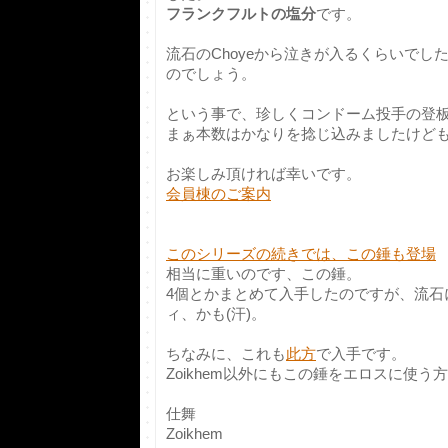
フランクフルトの塩分
です。
流石のChoyeから泣きが入るくらいでし
のでしょう。
という事で、珍しくコンドーム投手の登板
まぁ本数はかなりを捻じ込みましたけど
お楽しみ頂ければ幸いです。
会員棟のご案内
このシリーズの続きでは、この錘も登場
相当に重いのです、この錘。
4個とかまとめて入手したのですが、流石
ィ、かも(汗)。
ちなみに、これも
此方
で入手です。
Zoikhem以外にもこの錘をエロスに使う
仕舞
Zoikhem