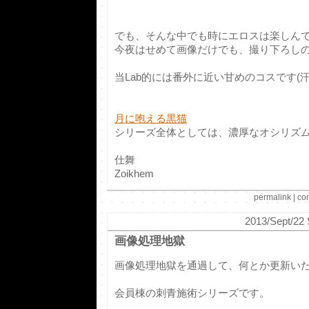
でも、そんな中でも時にエロスは楽しん
今夜はせめて画像だけでも、撮り下ろし
当Lab的には番外に近い甘めのコスです(汗
月に咆える黒猫
シリーズ全体としては、濃厚なオシリズム
仕舞
Zoikhem
permalink
|
co
2013/Sept/22 
画像処理地獄
画像処理地獄を通過して、何とか更新い
会員棟の刺青施術シリーズです。