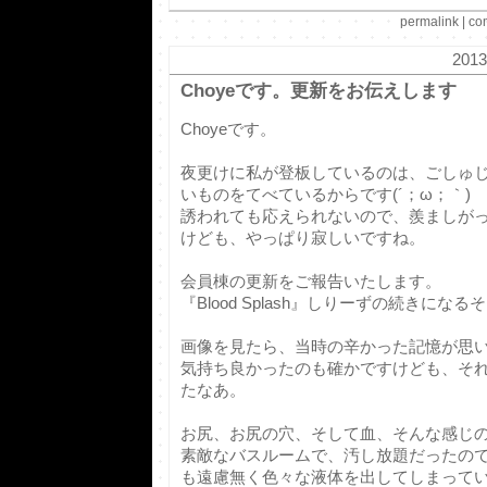
permalink
|
co
2013
Choyeです。更新をお伝えします
Choyeです。
夜更けに私が登板しているのは、ごしゅ
いものをてべているからです(´；ω；｀)
誘われても応えられないので、羨ましが
けども、やっぱり寂しいですね。
会員棟の更新をご報告いたします。
『Blood Splash』しりーずの続きにな
画像を見たら、当時の辛かった記憶が思い出
気持ち良かったのも確かですけども、そ
たなあ。
お尻、お尻の穴、そして血、そんな感じ
素敵なバスルームで、汚し放題だったので
も遠慮無く色々な液体を出してしまっていま