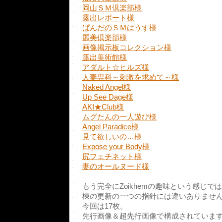
岡山ＳＭ倶楽部様
露出レポート様
ぱんだのＳＭはうす様
麗美倶楽部様
画像掲示板コレクション様
露出美術館様
アダルト☆ヒルズ様
人妻専科～刺激を求めて～様
Naked Angel様
Up See Dage様
AKI★Club様
ムグたんの一人遊び様
Angel Paradice様
見て欲しいの…様
Expose your Body様
尻フェチネット様
妻のオールヌード様
もう完全にZoikhemの趣味という感じでは
棟の更新の一つの指針には違いありませ
今回は17枚。
先行画像＆超先行画像で構成されていま