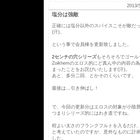
2013/
塩分は強敵
正確には塩分以外のスパイスこそが敵だ
(汗)。
という事で会員棟を更新致しました。
2センチの穴シリーズ
もそろそろでゴール
Zoikhemのエロス的にど真ん中の内容
まったことをお詫びいたします(汗)。
あと、多分二回、とかそのくらいです。
最後は…引き伸ばし！
で、今回の更新分はエロスの対象が小陰
つまりシリーズ的にはわき道ですね。
程よい太さのフランクフルトを入るだけ
と考えていたのですが、意外なものに計
した。