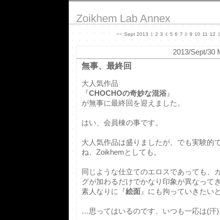
Zoikhem Lab Annex
<<
Sept 2013
1
2
3
4
5
6
7
8
9
10
11
12
2013/Sept/30 
無事、最終回
大人気作品
『
CHOCHOの奇妙な混浴
』
が無事に最終回を迎えました。
はい、会員棟の事です。
大人気作品は盛りましたが、でも実験的
ね、Zoikhemとしても。
同じような仕立てのエロスであっても、
グが加わるだけでかなり印象が異なって
素人なりに『
絵面
』にも拘っていきたい
…思ってはいるのです、いつも一応は(汗)