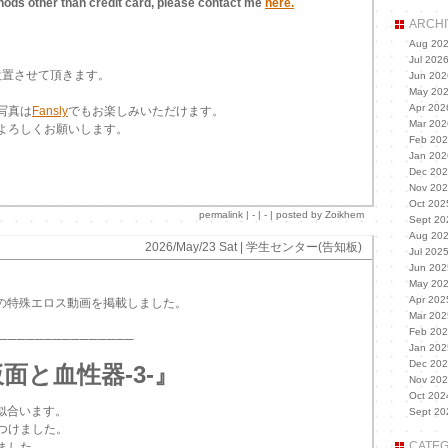
ods other than credit card, please contact me
here.
ARCHI
Aug 20
Jul 202
設置させて頂きます。
Jun 202
May 20
Apr 202
写真は
Fansly
でもお楽しみいただけます。
Mar 202
よろしくお願いします。
Feb 20
Jan 202
Dec 20
Nov 20
Oct 202
permalink
| - | - | posted by Zoikhem
Sept 20
Aug 20
2026/May/23 Sat |
学生センター(告知板)
Jul 202
Jun 202
May 20
Apr 202
aの特殊エロス動画を掲載しました。
Mar 202
Feb 20
───────────────
Jan 202
Dec 20
面と血性器-3-』
Nov 20
Oct 202
が似合います。
Sept 20
つけました。
CATEG
ました。