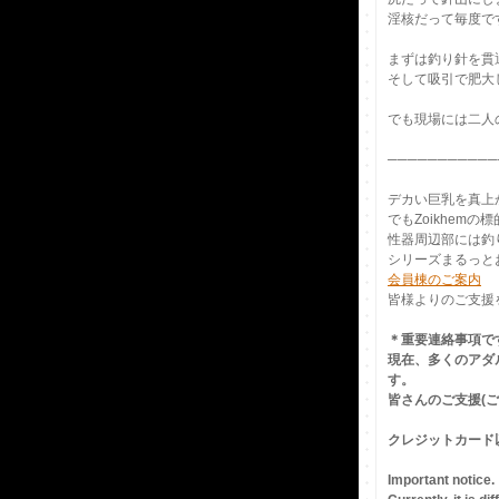
淫核だって毎度で
まずは釣り針を貫
そして吸引で肥大
でも現場には二人
───────────
デカい巨乳を真上
でもZoikhemの
性器周辺部には釣
シリーズまるっと
会員棟のご案内
皆様よりのご支援を
＊重要連絡事項で
現在、多くのアダ
す。
皆さんのご支援(
クレジットカード
Important notice.