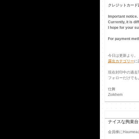
クレジットカード
Important notice.
Currently, it is d
I hope for your s
For payment meth
今日は更新より。
露出カテゴリー
に
現在封印中の過去
フォローだけでも
仕舞
Zoikhem
ナイスな拘束台
会員棟にHaume