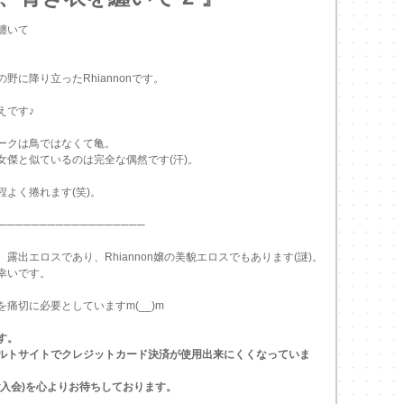
纏いて
野に降り立ったRhiannonです。
。
えです♪
ークは鳥ではなくて亀。
女傑と似ているのは完全な偶然です(汗)。
程よく捲れます(笑)。
──────────────────
露出エロスであり、Rhiannon嬢の美貌エロスでもあります(謎)。
幸いです。
痛切に必要としていますm(__)m
す。
ルトサイトでクレジットカード決済が使用出来にくくなっていま
ご入会)を心よりお待ちしております。