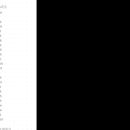
VES
26
6
6
26
6
6
26
6
25
25
5
25
25
5
5
25
5
5
25
5
24
24
4
24
ORIES