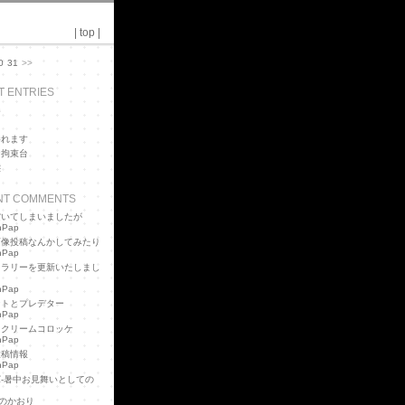
|
top
|
0
31
>>
T ENTRIES
器
捲れます
な拘束台
態
NT COMMENTS
空いてしまいましたが
hPap
画像投稿なんかしてみたり
hPap
ャラリーを更新いたしまし
hPap
ントとプレデター
hPap
きクリームコロッケ
hPap
投稿情報
hPap
-暑中お見舞いとしての
のかおり