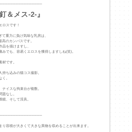
────────────────
釘＆メス-2-』
エロスです！
すぎて重力に負け気味な乳房は、
って最高のカンバスです。
作品を描けますし、
痛みでも、容易くエロスを獲得しますしね(笑)。
素材です。
人持ち込みの猫コス撮影。
なく。
、ナイスな拘束台が複数。
問題なし。
膣鏡、そして淫具。
────────────────
まり容積が大きくて大きな異物を収めることが出来ます。
。