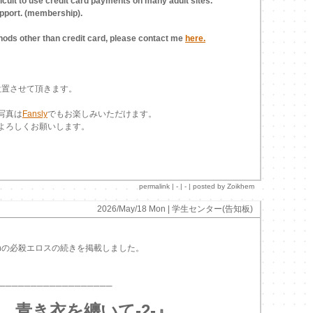
ifficult to use credit card payments on many adult sites.
upport. (membership).
ods other than credit card, please contact me
here.
設置させて頂きます。
写真は
Fansly
でもお楽しみいただけます。
よろしくお願いします。
permalink
| - | - | posted by Zoikhem
2026/May/18 Mon |
学生センター(告知板)
nonの必殺エロスの続きを掲載しました。
──────────────────
、青き衣を纏いて-2-』