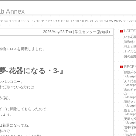
ab Annex
 2026
1
2
3
4
5
6
7
8
9
10
11
12
13
14
15
16
17
18
19
20
21
22
23
24
25
26
27
28
29
3
LATES
2026/May/28 Thu |
学生センター(告知板)
いや花
複数針♪
程よく
の置物エロスを掲載しました。
ナイス
謎の生
───────────
RECE
夢-花器になる・3-』
間隔が
└
Josep
いバルコニー。
久々に
└
Josep
ら見て頂いている方には
表のギ
た
└
Josep
(笑)。
透明マ
└
Josep
イドに掃除してもらったので、
悩まし
しょう。
└
Josep
更新＆
└
Josep
は花器になってね。
雪中行軍
るので
雪-
└
ゆみぞ