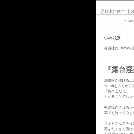
Zoikhem L
<<
May
いや花器
会員棟にChoye
───────────
『露台淫
潮風吹き抜ける広
当Labを古くか
「あそこだね」
となることでしょう
有線操作されるメ
花でも飾ってみま
メイドさん？今度
花をたくさん活け