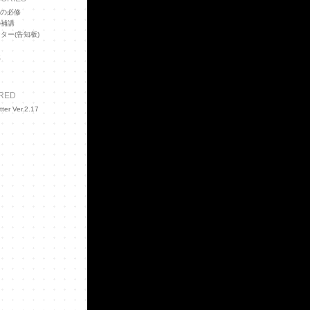
emの必修
の補講
ター(告知板)
S
RED
tter Ver.2.17