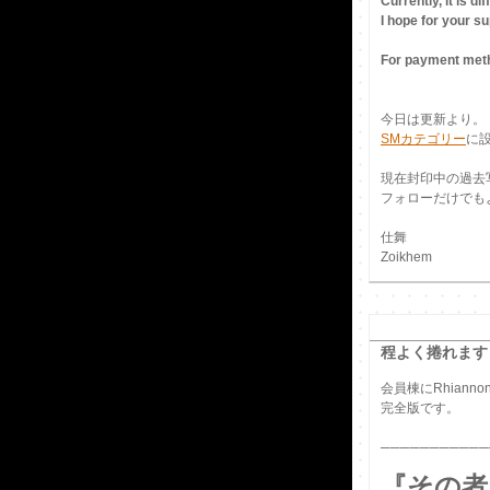
Currently, it is d
I hope for your s
For payment meth
今日は更新より。
SMカテゴリー
に
現在封印中の過去
フォローだけでも
仕舞
Zoikhem
程よく捲れます
会員棟にRhian
完全版です。
───────────
『その者