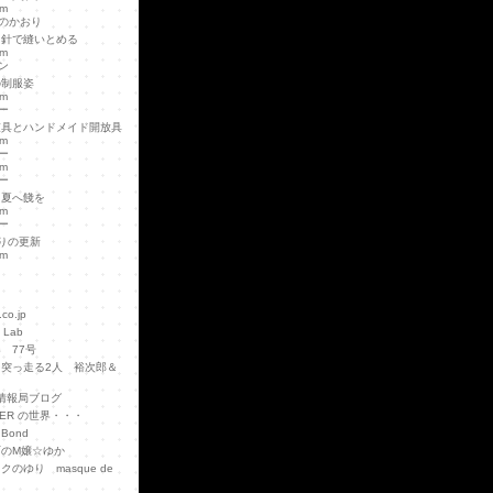
em
のかおり
を針で縫いとめる
em
ン
の制服姿
em
ー
束具とハンドメイド開放具
em
ー
em
ー
く夏へ餞を
em
ー
りの更新
em
co.jp
 Lab
 77号
突っ走る2人 裕次郎＆
情報局ブログ
KER の世界・・・
 Bond
町のM嬢☆ゆか
クのゆり masque de