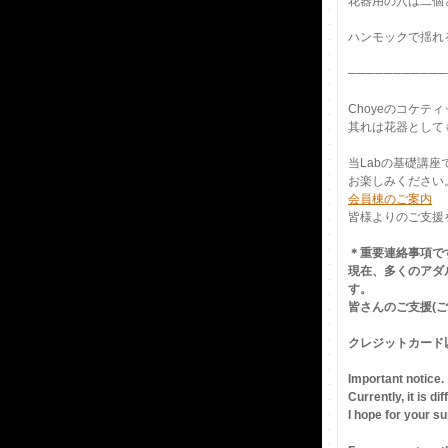
花器用の穴は二個
ハンモックで揺れ
───────────
Choyeのコケテ
其れは花器として
当Labの基礎講座
お楽しみください
会員棟のご案内
皆様よりのご支援を
＊重要連絡事項で
現在、多くのアダ
す。
皆さんのご支援(
クレジットカード
Important notice.
Currently, it is d
I hope for your s