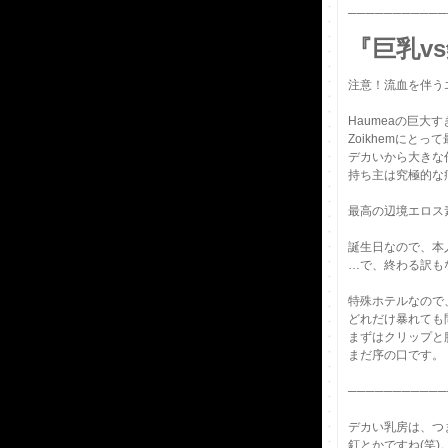
───────────
『巨乳vs
注意！流血を伴う
Haumeaの巨大
Zoikhemにと
デカいから大きな
持ち主は究極的な
最高の辺境エロス
誕生日なので、本
…で、終わる訳も
特殊ホテルなので
どれだけ暴れても
まずはクリップと
まだ序の口です。
───────────
デカい乳房は、つ
釘とかですね(笑)