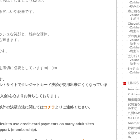
ともほぐしましょうね(笑)。
└
Zoikh
└
ゆみぞ
る尻…いや花器です。
瞳と唇
└
Zoikh
└
ミポリ
───────────
Choye
└
Zoikh
└
坊主ぅ
ィッシュな笑顔と、雄弁な裸体。
プロ拘
も輝きます。
└
Zoikh
└
坊主ぅ
└
Zoikh
です。
└
坊主ぅ
。
去り行
└
Zoikh
└
坊主ぅ
痛切に必要としていますm(__)m
8ヶ月ぶ
└
Zoikh
す。
LINKS
ルトサイトでクレジットカード決済が使用出来にくくなっていま
Amazon.
Zoikhem
ご入会)を心よりお待ちしております。
精液便器
変態道を
以外の決済方法に関しては
コチラ
よりご連絡ください。
あすか
九州SM
M-FUC
Another
ifficult to use credit card payments on many adult sites.
歌舞伎
upport. (membership).
全頭マス
lily