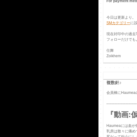
For payment meth
今日は更新より。
SMカテゴリー
に
現在封印中の過去
フォローだけでも
仕舞
Zoikhem
複数針♪
会員棟にHaume
───────────
『動画:仮
Haumeaには血
乳房は散々に痛め
尻だって針山にし