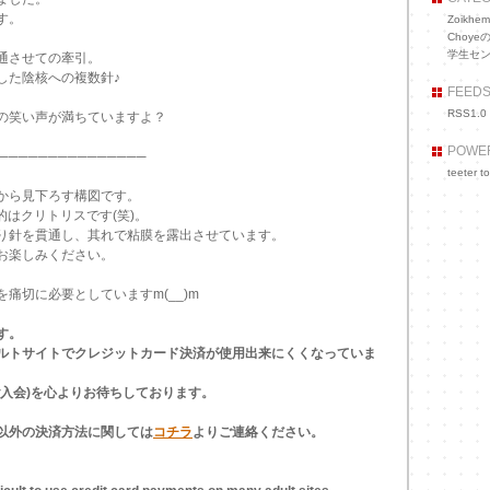
す。
Zoikh
Choye
学生セン
通させての牽引。
した陰核への複数針♪
FEED
RSS1.0
の笑い声が満ちていますよ？
POWE
───────────────
teeter to
から見下ろす構図です。
標的はクリトリスです(笑)。
り針を貫通し、其れで粘膜を露出させています。
お楽しみください。
痛切に必要としていますm(__)m
す。
ルトサイトでクレジットカード決済が使用出来にくくなっていま
ご入会)を心よりお待ちしております。
以外の決済方法に関しては
コチラ
よりご連絡ください。