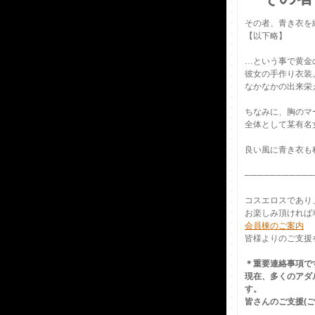
その者、青き衣を
【以下略】
…という事で黄金の
彼女の手作り衣装
なかなかの出来栄
ちなみに、胸のマ
全体として某有名
良い風に青き衣も
───────────
コスエロスであり、
お楽しみ頂ければ
会員棟のご案内
皆様よりのご支援を
＊重要連絡事項で
現在、多くのアダ
す。
皆さんのご支援(