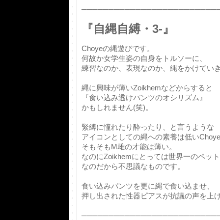
─────────────────────────
『自縄自縛・3-』
Choyeの縄遊びです。
何故か女学生姿の自身をトルソーに、
練習なのか、表現なのか、縄をかけてい
縄に興味が薄いZoikhemなどからすると
『食い込み透けパンツのオシリズム』
かもしれません(笑)。
緊縛に憧れたり酔ったり、と言うような
アイコンとしての縄への素養は低いChoy
そもそもM雌の才能は薄い。
なのにZoikhemにとっては世界一のペット
なのだから不思議なものです。
食い込みパンツを更に縄で食い込ませ、
押し出された性器ピアスが抗議の声を上げ
─────────────────────────