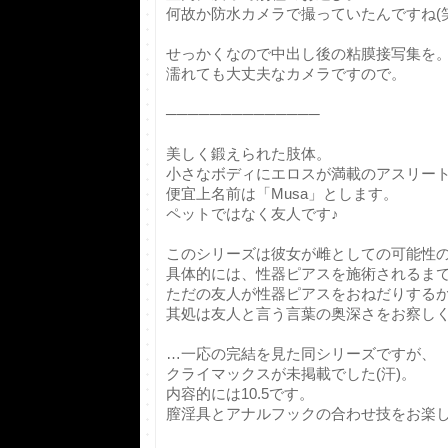
何故か防水カメラで撮っていたんですね(笑
せっかくなので中出し後の粘膜接写集を
濡れても大丈夫なカメラですので。
──────────────
美しく鍛えられた肢体。
小さなボディにエロスが満載のアスリー
便宜上名前は「Musa」とします。
ペットではなく友人です♪
このシリーズは彼女が雌としての可能性
具体的には、性器ピアスを施術されるま
ただの友人が性器ピアスをおねだりする
其処は友人と言う言葉の奥深さをお察しく
…一応の完結を見た同シリーズですが、
クライマックスが未掲載でした(汗)。
内容的には10.5です。
膣淫具とアナルフックの合わせ技をお楽