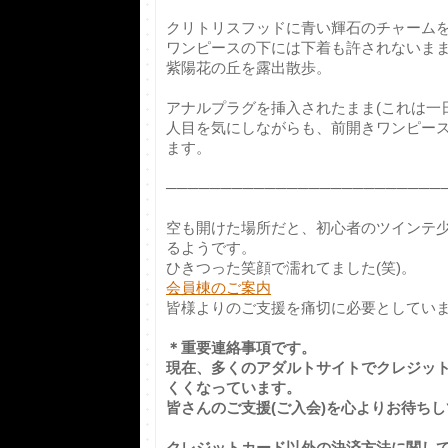
クリトリスフッドに青い輝石のチャーム
ワンピースの下には下着も許されないま
紫陽花の丘を露出散歩。
アナルプラグを挿入されたまま(これは一
人目を気にしながらも、前開きワンピー
ます。
─────────────────────────
空も開けた場所だと、初心者のツインテ
るようです。
ひきつった笑顔で濡れてました(笑)。
会員棟のご案内
皆様よりのご支援を痛切に必要としています
＊重要連絡事項です。
現在、多くのアダルトサイトでクレジッ
くくなっています。
皆さんのご支援(ご入会)を心よりお待ち
クレジットカード以外の決済方法に関し