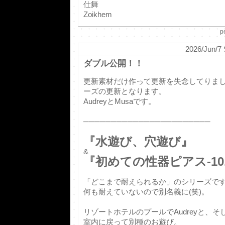
仕舞
Zoikhem
p
2026/Jun/7 
ダブル公開！！
更新素材だけ作って更新を失念してりまし
ーズの更新となります。
AudreyとMusaです。
───────────────────────
『水遊び、穴遊び』
&
『初めての性器ピアス-10.
「どこまで耐えられるか」のシリーズで
何も耐えていないので別名義に(笑)。
リゾートホテルのプールでAudreyと、そし
室内に戻って別種のお遊び。